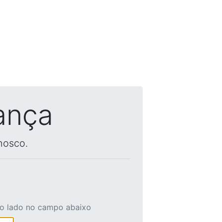
ança
nosco.
ao lado no campo abaixo