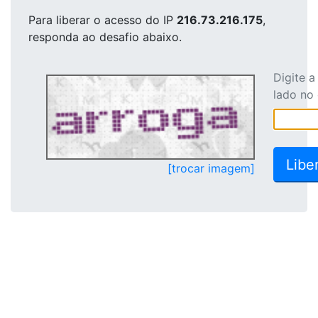
Para liberar o acesso
do IP
216.73.216.175
,
responda ao desafio abaixo.
Digite 
lado no
[trocar imagem]