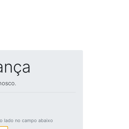
ança
nosco.
ao lado no campo abaixo