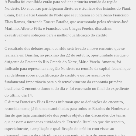
A Paraíba foi escolhida então para sediar a primeira reunião da região
Nordeste. Do encontro participaram diretores e técnicos dos Estados do Piauí,
Ceará, Bahia e Rio Grande do Norte que se juntaram ao paraibano Francisco
Elias Ramos, diretor da Emater-Paraíba, que assessorado pelos técnicos José
Marinho, Alberto Félix e Francisco das Chagas Pereira, discutiram
exaustivamente soluções para a melhor qualificação do crédito.
´
O resultado dos debates aqui ocorrido será levado a novo encontro que se
realizará em Brasília, no próximo dia 22 de outubro, oportunidade em que o
dirigente da Emater do Rio Grande do Norte, Mário Varela Amorim, foi
indicado para representar a região Nordeste na reunião da capital federal, que
vai deliberar sobre a qualificação do crédito e outros assuntos de
fundamental importância para o desenvolvimento da economia primária
brasileira. O encontro durou todo dia e foi encerrado no final do expediente
do último dia 14.
O diretor Francisco Elias Ramos informou que as definições do encontro,
resumidamente, já foram encaminhadas para todos os Estados do Nordeste, a
fim de que haja unanimidade dos pontos objetos das discussões dos temas
que passam a nortear as atividades da Extensão Rural no que diz respeito,
especialmente, a ampliação e qualificação do crédito com vistas ao
desenvolvimento da agricultura e da pecuário, objeto de preocupação das