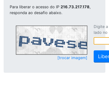
Para liberar o acesso
do IP
216.73.217.178
,
responda ao desafio abaixo.
Digite 
lado no
[trocar imagem]