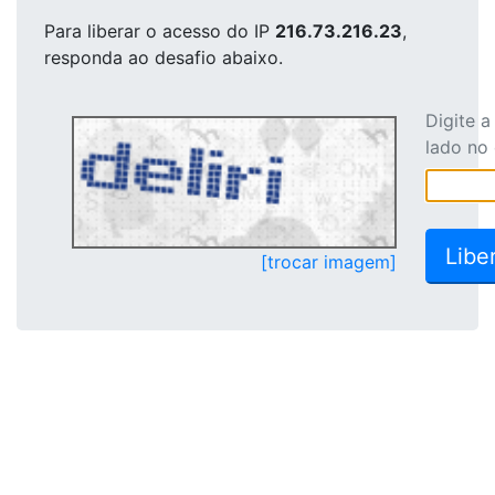
Para liberar o acesso
do IP
216.73.216.23
,
responda ao desafio abaixo.
Digite 
lado no
[trocar imagem]