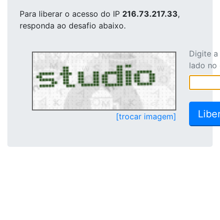
Para liberar o acesso
do IP
216.73.217.33
,
responda ao desafio abaixo.
Digite 
lado no
[trocar imagem]