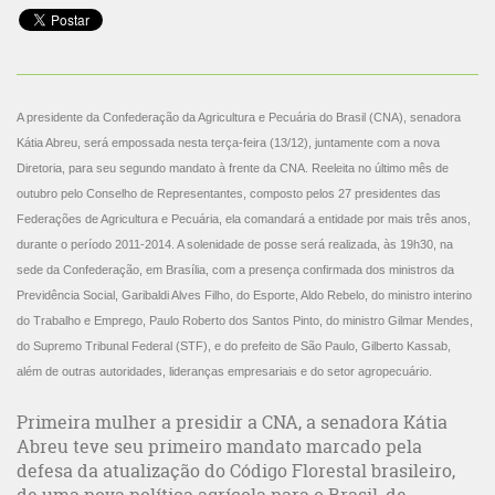
A presidente da Confederação da Agricultura e Pecuária do Brasil (CNA), senadora
Kátia Abreu, será empossada nesta terça-feira (13/12), juntamente com a nova
Diretoria, para seu segundo mandato à frente da CNA. Reeleita no último mês de
outubro pelo Conselho de Representantes, composto pelos 27 presidentes das
Federações de Agricultura e Pecuária, ela comandará a entidade por mais três anos,
durante o período 2011-2014. A solenidade de posse será realizada, às 19h30, na
sede da Confederação, em Brasília, com a presença confirmada dos ministros da
Previdência Social, Garibaldi Alves Filho, do Esporte, Aldo Rebelo, do ministro interino
do Trabalho e Emprego, Paulo Roberto dos Santos Pinto, do ministro Gilmar Mendes,
do Supremo Tribunal Federal (STF), e do prefeito de São Paulo, Gilberto Kassab,
além de outras autoridades, lideranças empresariais e do setor agropecuário.
Primeira mulher a presidir a CNA, a senadora Kátia
Abreu teve seu primeiro mandato marcado pela
defesa da atualização do Código Florestal brasileiro,