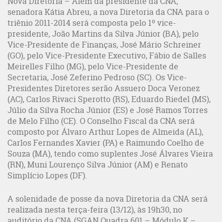
Nova Diretoria – Além da presidente da CNA,
senadora Kátia Abreu, a nova Diretoria da CNA para o
triênio 2011-2014 será composta pelo 1º vice-
presidente, João Martins da Silva Júnior (BA), pelo
Vice-Presidente de Finanças, José Mário Schreiner
(GO), pelo Vice-Presidente Executivo, Fábio de Salles
Meirelles Filho (MG), pelo Vice-Presidente de
Secretaria, José Zeferino Pedroso (SC). Os Vice-
Presidentes Diretores serão Assuero Doca Veronez
(AC), Carlos Rivaci Sperotto (RS), Eduardo Riedel (MS),
Júlio da Silva Rocha Júnior (ES) e José Ramos Torres
de Melo Filho (CE). O Conselho Fiscal da CNA será
composto por Álvaro Arthur Lopes de Almeida (AL),
Carlos Fernandes Xavier (PA) e Raimundo Coelho de
Souza (MA), tendo como suplentes José Álvares Vieira
(RN), Muni Lourenço Silva Júnior (AM) e Renato
Simplício Lopes (DF).
A solenidade de posse da nova Diretoria da CNA será
realizada nesta terça-feira (13/12), às 19h30, no
auditório da CNA (SGAN Quadra 601 – Módulo K –