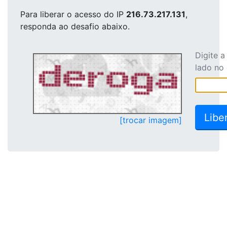
Para liberar o acesso
do IP
216.73.217.131
,
responda ao desafio abaixo.
Digite 
lado no
[trocar imagem]