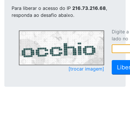
Para liberar o acesso
do IP
216.73.216.68
,
responda ao desafio abaixo.
Digite 
lado no
[trocar imagem]