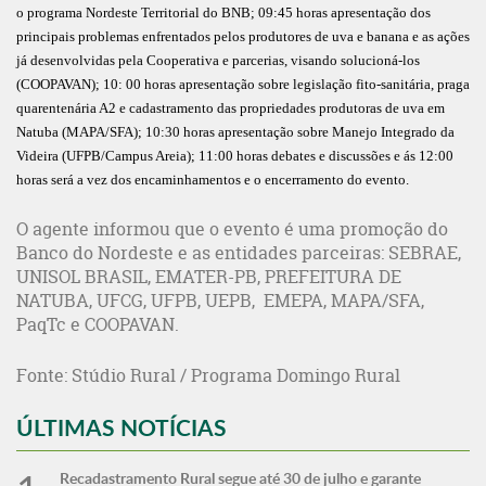
o programa Nordeste Territorial do BNB;
09:45
horas apresentação dos
principais problemas enfrentados pelos produtores de uva e banana e as ações
já desenvolvidas pela Cooperativa e parcerias, visando solucioná-los
(COOPAVAN); 10: 00 horas apresentação sobre legislação fito-sanitária, praga
quarentenária A2 e cadastramento das propriedades produtoras de uva em
Natuba (MAPA/SFA);
10:30
horas apresentação sobre Manejo Integrado da
Videira (UFPB/Campus Areia);
11:00
horas debates e discussões e ás
12:00
horas será a vez dos encaminhamentos e o encerramento do evento.
O agente informou que o evento é uma promoção do
Banco do Nordeste e as entidades parceiras: SEBRAE,
UNISOL BRASIL, EMATER-PB, PREFEITURA DE
NATUBA, UFCG, UFPB, UEPB, EMEPA, MAPA/SFA,
PaqTc e COOPAVAN.
Fonte: Stúdio Rural / Programa Domingo Rural
ÚLTIMAS NOTÍCIAS
Recadastramento Rural segue até 30 de julho e garante