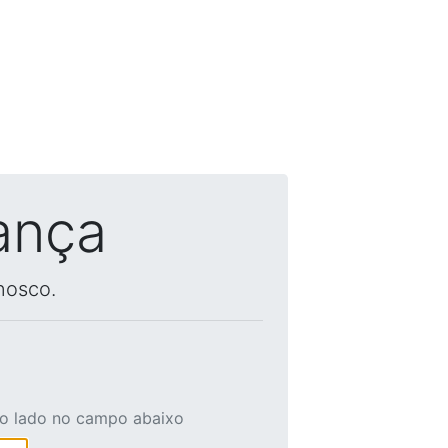
ança
nosco.
ao lado no campo abaixo