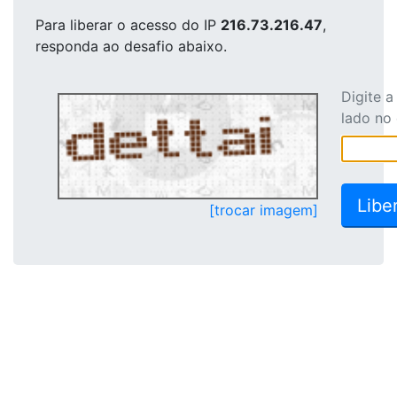
Para liberar o acesso
do IP
216.73.216.47
,
responda ao desafio abaixo.
Digite 
lado no
[trocar imagem]