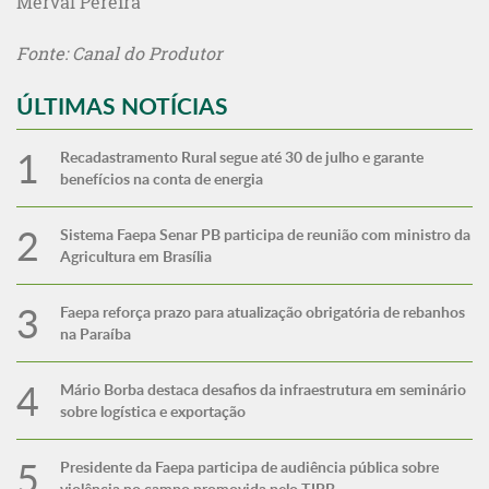
Merval Pereira
Fonte: Canal do Produtor
ÚLTIMAS NOTÍCIAS
Recadastramento Rural segue até 30 de julho e garante
benefícios na conta de energia
Sistema Faepa Senar PB participa de reunião com ministro da
Agricultura em Brasília
Faepa reforça prazo para atualização obrigatória de rebanhos
na Paraíba
Mário Borba destaca desafios da infraestrutura em seminário
sobre logística e exportação
Presidente da Faepa participa de audiência pública sobre
violência no campo promovida pelo TJPB