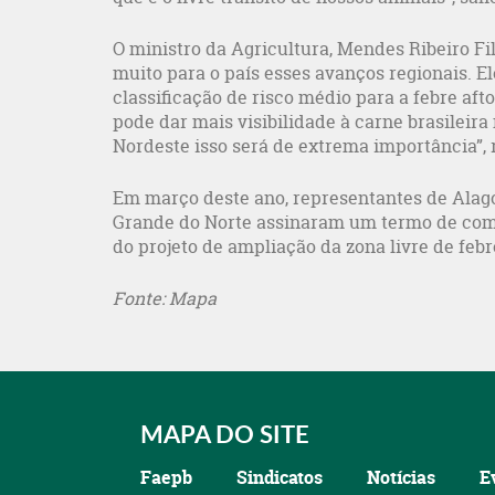
O ministro da Agricultura, Mendes Ribeiro F
muito para o país esses avanços regionais. E
classificação de risco médio para a febre af
pode dar mais visibilidade à carne brasileir
Nordeste isso será de extrema importância”, r
Em março deste ano, representantes de Alago
Grande do Norte assinaram um termo de comp
do projeto de ampliação da zona livre de febre
Fonte: Mapa
MAPA DO SITE
Faepb
Sindicatos
Notícias
E