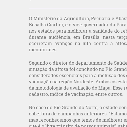
O Ministério da Agricultura, Pecuária e Aba
Rosalba Ciarlini, e o vice-governador da Par
nos estados para melhorar a sanidade do re
durante audiência, em Brasília, nesta ter
ocorreram avanços na luta contra a aftos
inconformes.
Segundo o diretor do departamento de Saúde
situação da aftosa foi concluído no Rio Gran
considerados essenciais para a inclusão dos 
vacinação na região Nordeste. Ambos os est
da metodologia de avaliação do Mapa. Esse r
cadastro, índice de vacinação, entre outros.
No caso do Rio Grande do Norte, o estado co
cobertura de campanhas anteriores. “Estamo
mas reconhecemos que temos de melhorar em 
que é o livre trânsito de nossos animais”, sal