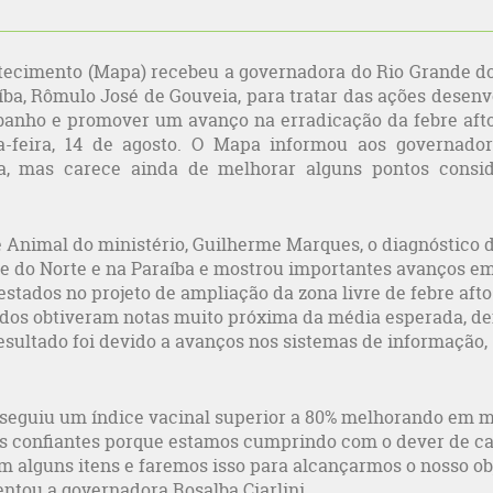
stecimento (Mapa) recebeu a governadora do Rio Grande do
aíba, Rômulo José de Gouveia, para tratar das ações desenv
banho e promover um avanço na erradicação da febre afto
ça-feira, 14 de agosto. O Mapa informou aos governado
a, mas carece ainda de melhorar alguns pontos consi
 Animal do ministério, Guilherme Marques, o diagnóstico 
de do Norte e na Paraíba e mostrou importantes avanços em
estados no projeto de ampliação da zona livre de febre aft
ados obtiveram notas muito próxima da média esperada, de
esultado foi devido a avanços nos sistemas de informação,
nseguiu um índice vacinal superior a 80% melhorando em m
s confiantes porque estamos cumprindo com o dever de ca
alguns itens e faremos isso para alcançarmos o nosso ob
ientou a governadora Rosalba Ciarlini.