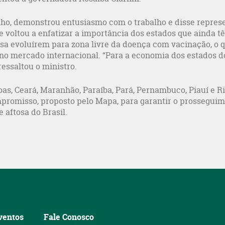
ilho, demonstrou entusiasmo com o trabalho e disse repres
le voltou a enfatizar a importância dos estados que ainda t
tosa evoluírem para zona livre da doença com vacinação, o 
a no mercado internacional. “Para a economia dos estados d
essaltou o ministro.
as, Ceará, Maranhão, Paraíba, Pará, Pernambuco, Piauí e R
romisso, proposto pelo Mapa, para garantir o prossegui
 aftosa do Brasil.
ventos
Fale Conosco