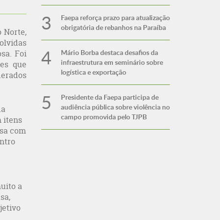
Faepa reforça prazo para atualização
obrigatória de rebanhos na Paraíba
 Norte,
olvidas
Mário Borba destaca desafios da
sa. Foi
infraestrutura em seminário sobre
res que
logística e exportação
derados
Presidente da Faepa participa de
audiência pública sobre violência no
da
campo promovida pelo TJPB
 itens
osa com
ntro
uito a
sa,
jetivo