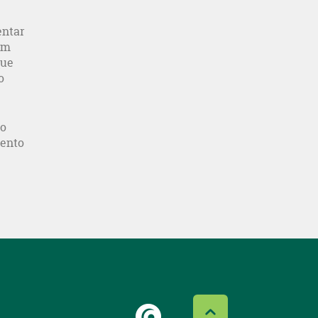
entar
êm
que
o
io
mento