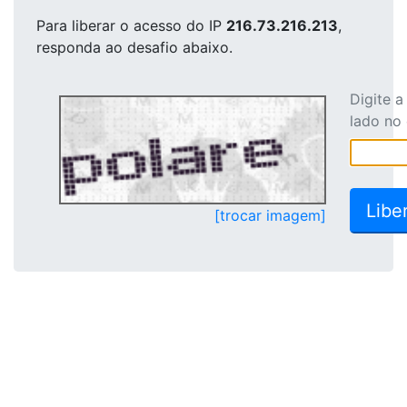
Para liberar o acesso
do IP
216.73.216.213
,
responda ao desafio abaixo.
Digite 
lado no
[trocar imagem]