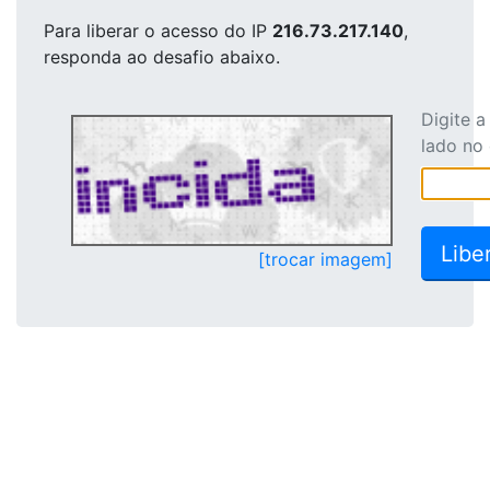
Para liberar o acesso
do IP
216.73.217.140
,
responda ao desafio abaixo.
Digite 
lado no
[trocar imagem]