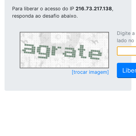
Para liberar o acesso
do IP
216.73.217.138
,
responda ao desafio abaixo.
Digite 
lado no
[trocar imagem]