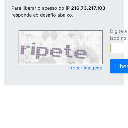
Para liberar o acesso
do IP
216.73.217.103
,
responda ao desafio abaixo.
Digite 
lado no
[trocar imagem]