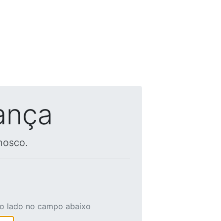
ança
nosco.
ao lado no campo abaixo