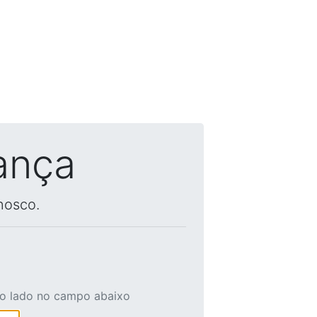
ança
nosco.
ao lado no campo abaixo