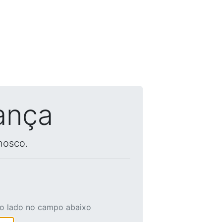
ança
nosco.
ao lado no campo abaixo