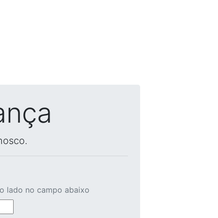
ança
nosco.
ao lado no campo abaixo