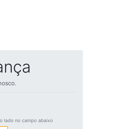
ança
nosco.
ao lado no campo abaixo